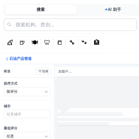
搜索
AI 助手
✦
💇
🍺
🍽️
🦷
📒
🔧
🐾
🏦
石油产品管道
筛选
加载中...
隐藏
排序方式
城市
最低评分