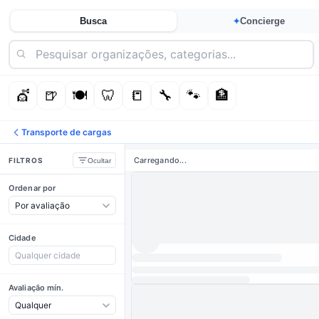
Busca
Concierge
✦
💇
🍺
🍽️
🦷
📒
🔧
🐾
🏦
Transporte de cargas
Carregando...
FILTROS
Ocultar
Ordenar por
Cidade
Avaliação mín.