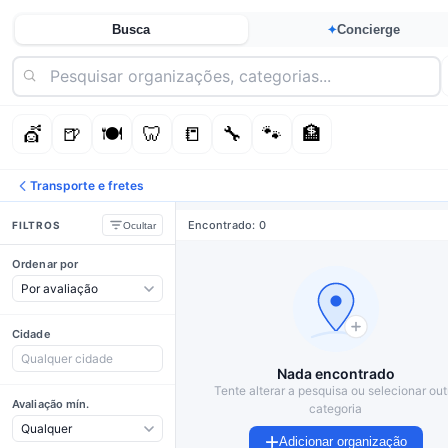
Busca
Concierge
✦
💇
🍺
🍽️
🦷
📒
🔧
🐾
🏦
Transporte e fretes
Encontrado: 0
FILTROS
Ocultar
Ordenar por
Cidade
Nada encontrado
Tente alterar a pesquisa ou selecionar out
Avaliação mín.
categoria
Adicionar organização