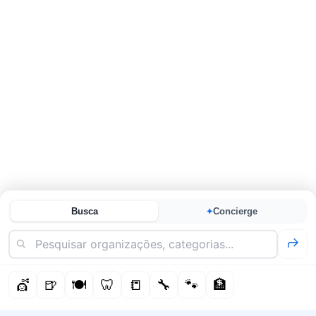
Busca
Concierge
✦
💇
🍺
🍽️
🦷
📒
🔧
🐾
🏦