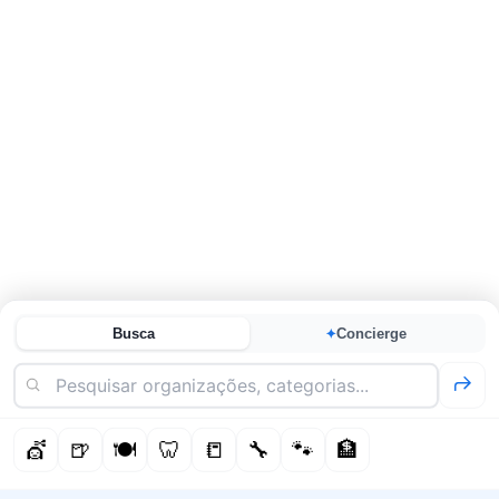
Busca
Concierge
✦
💇
🍺
🍽️
🦷
📒
🔧
🐾
🏦