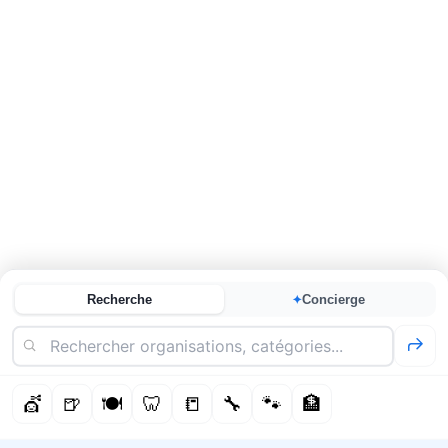
Recherche
Concierge
✦
💇
🍺
🍽️
🦷
📒
🔧
🐾
🏦