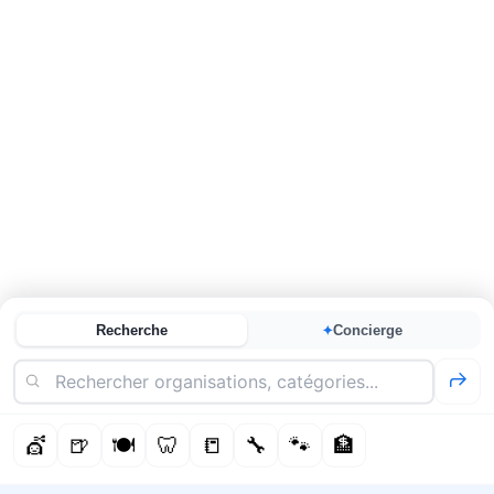
Recherche
Concierge
✦
💇
🍺
🍽️
🦷
📒
🔧
🐾
🏦