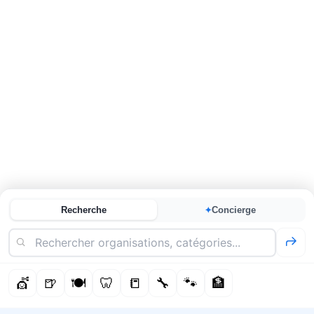
Recherche
Concierge
✦
💇
🍺
🍽️
🦷
📒
🔧
🐾
🏦