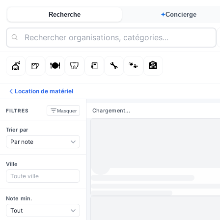
Recherche
Concierge
✦
💇
🍺
🍽️
🦷
📒
🔧
🐾
🏦
Location de matériel
Chargement...
FILTRES
Masquer
Trier par
Ville
Note min.