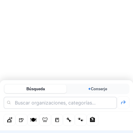
Búsqueda
Conserje
✦
💇
🍺
🍽️
🦷
📒
🔧
🐾
🏦