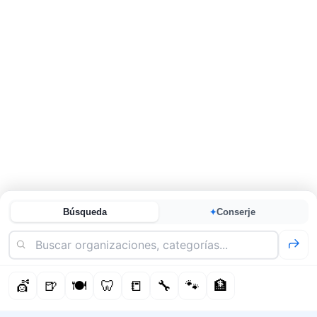
Búsqueda
Conserje
✦
💇
🍺
🍽️
🦷
📒
🔧
🐾
🏦