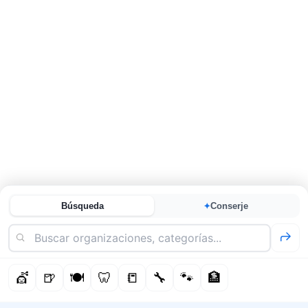
Búsqueda
Conserje
✦
💇
🍺
🍽️
🦷
📒
🔧
🐾
🏦