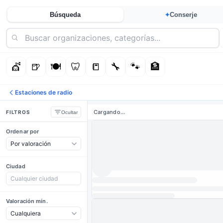
Búsqueda
Conserje
✦
💇
🍺
🍽️
🦷
📒
🔧
🐾
🏦
Estaciones de radio
Cargando...
FILTROS
Ocultar
Ordenar por
Ciudad
Valoración mín.