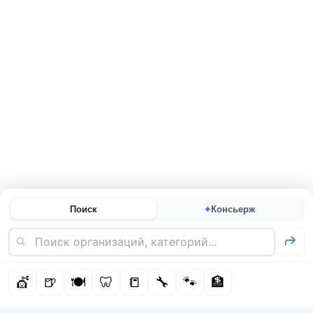
Поиск
Консьерж
✦
💇
🍺
🍽️
🦷
📒
🔧
🐾
🏦