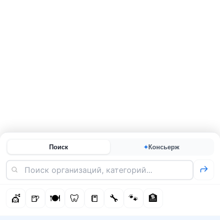
Поиск
Консьерж
✦
💇
🍺
🍽️
🦷
📒
🔧
🐾
🏦