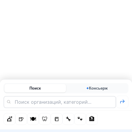
Поиск
Консьерж
✦
💇
🍺
🍽️
🦷
📒
🔧
🐾
🏦